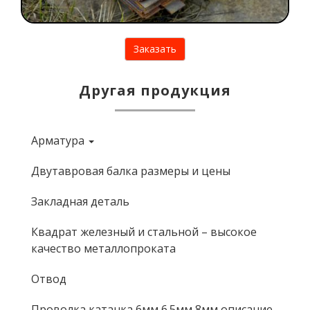
Заказать
Другая продукция
Арматура
Навигация
по
Двутавровая балка размеры и цены
категориям
Закладная деталь
на
Квадрат железный и стальной – высокое
качество металлопроката
странице
Отвод
категории
Проволка катанка 6мм 6.5мм 8мм описание