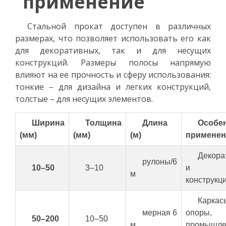
применение
Стальной прокат доступен в различных
размерах, что позволяет использовать его как
для декоративных, так и для несущих
конструкций. Размеры полосы напрямую
влияют на ее прочность и сферу использования:
тонкие – для дизайна и легких конструкций,
толстые – для несущих элементов.
Ширина
Толщина
Длина
Особе
(мм)
(мм)
(м)
применен
Декора
рулоны/6
10–50
3–10
и ле
м
конструкц
Каркас
мерная 6
опоры,
50–200
10–50
м
промышле