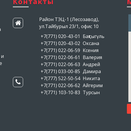
и
Контакты
Район ТЭЦ-1 (Лесозавод),
ул.Тайбурыл 23/1, офис 10
й(footer)
а
+7(771) 020-43-01
Бақтыгүль
+7(771) 020-43-02
Оксана
+7(771) 022-06-59
Ксения
 и
+7(771) 022-06-61
Валерия
е
+7(771) 022-06-63
Андрей
+7(771) 033-00-85
Дамира
+7(777) 522-50-54
Никита
+7(771) 022-06-62
Айгерим
+7(771) 103-10-83
Турсын