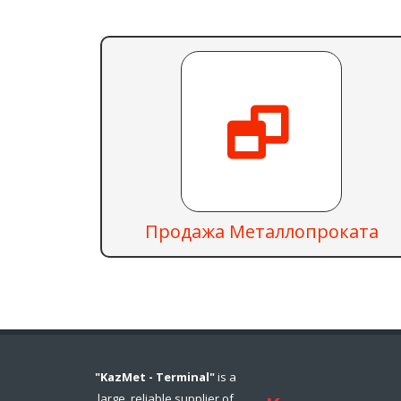
Продажа Металлопроката
"KazMet - Terminal"
is a
large, reliable supplier of