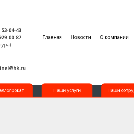
) 53-04-43
Основная
Главная
Новости
О компании
 929-00-87
навигация
ура)
inal@bk.ru
аллопрокат
Наши услуги
Наши сотру