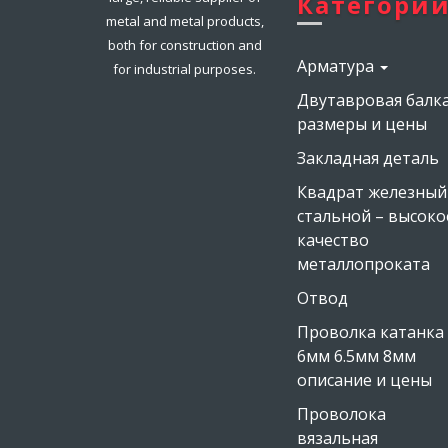
Категори
metal and metal products,
both for construction and
Меню
Арматура
for industrial purposes.
категори
Двутавровая балк
размеры и цены
Закладная деталь
Квадрат железный
стальной – высоко
качество
металлопроката
Отвод
Проволка катанка
6мм 6.5мм 8мм
описание и цены
Проволока
вязальная