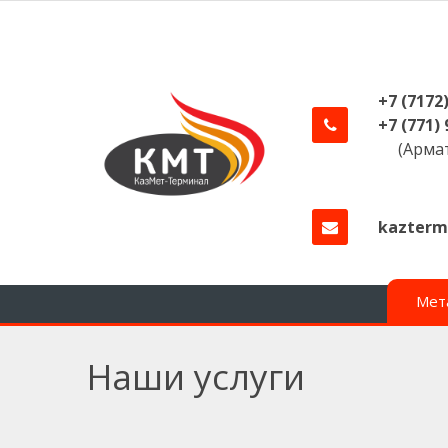
Перейти
к
основному
содержанию
+7 (7172
+7 (771)
(Армат
kazterm
Мет
Наши услуги